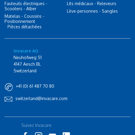
Fauteuils électriques -
Lits médicaux - Releveurs
Scooters - Alber
Lève-personnes - Sangles
Matelas - Coussins -
Positionnement
Pièces détachées
Invacare AG
Neuhofweg 51
4147 Aesch BL
Switzerland
+41 (0) 61 487 70 80
switzerland@invacare.com
Rolli-Community
Suivez Invacare
Instagram