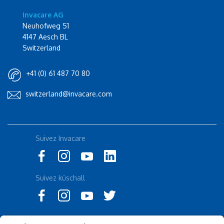
Invacare AG
Neuhofweg 51
4147 Aesch BL
Switzerland
+41 (0) 61 487 70 80
switzerland@invacare.com
Rolli-Community
Suivez Invacare
Instagram
küschall
Suivez küschall