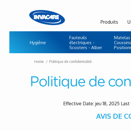
Produits
U
Fauteuils
Matelas 
Hygiène
électriques -
Coussins
Scooters - Alber
Positio
Home
Politique de confidentialité
Politique de conf
Effective Date: jeu 18, 2025 Last
AVIS DE 