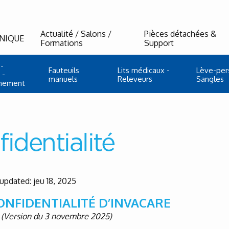
Actualité / Salons /
Pièces détachées &
NIQUE
Formations
Support
-
Fauteuils
Lits médicaux -
Lève-per
 -
manuels
Releveurs
Sangles
nnement
identialité
 updated: jeu 18, 2025
CONFIDENTIALITÉ D’INVACARE
(Version du 3 novembre 2025)