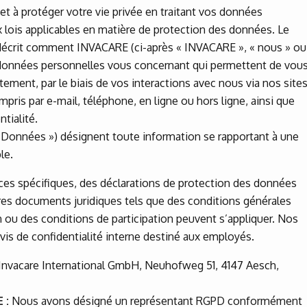
t à protéger votre vie privée en traitant vos données
lois applicables en matière de protection des données. Le
 décrit comment INVACARE (ci-après « INVACARE », « nous » ou
es données personnelles vous concernant qui permettent de vou
tement, par le biais de vos interactions avec nous via nos site
mpris par e-mail, téléphone, en ligne ou hors ligne, ainsi que
tialité.
 Données ») désignent toute information se rapportant à une
le.
ices spécifiques, des déclarations de protection des données
res documents juridiques tels que des conditions générales
on ou des conditions de participation peuvent s’appliquer. Nos
is de confidentialité interne destiné aux employés.
Invacare International GmbH, Neuhofweg 51, 4147 Aesch,
 :
Nous avons désigné un représentant RGPD conformément