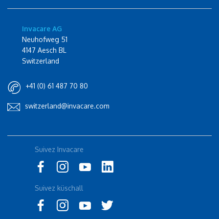
Invacare AG
Neuhofweg 51
4147 Aesch BL
Switzerland
+41 (0) 61 487 70 80
switzerland@invacare.com
Rolli-Community
Suivez Invacare
Instagram
küschall
Suivez küschall