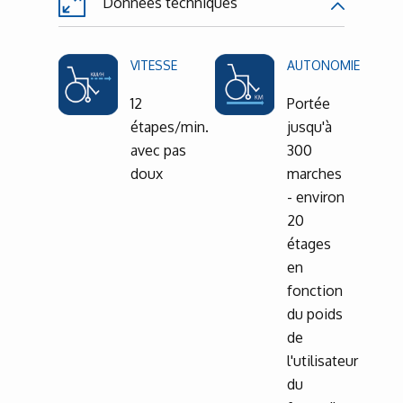
Données techniques
VITESSE
AUTONOMIE
12
Portée
étapes/min.
jusqu'à
avec pas
300
doux
marches
- environ
20
étages
en
fonction
du poids
de
l'utilisateur
du