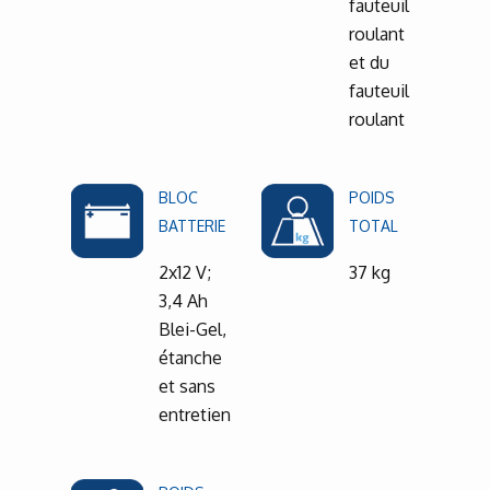
fauteuil
roulant
et du
fauteuil
roulant
BLOC
POIDS
BATTERIE
TOTAL
2x12 V;
37 kg
3,4 Ah
Blei-Gel,
étanche
et sans
entretien