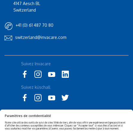
4147 Aesch BL
Switzerland
+41 (0) 61 487 70 80
switzerland@invacare.com
Rolli-Community
Suivez Invacare
Instagram
küschall
Suivez küschall
Politique de confidentialité
Politique des cookies
Corporate sustainability
Déclaration d'accessibilité