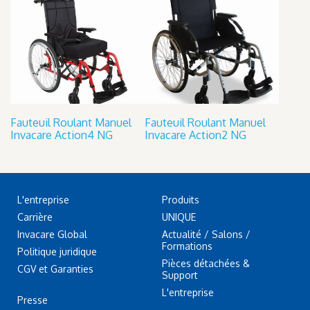
Fauteuil Roulant Manuel
Fauteuil Roulant Manuel
Invacare Action4 NG
Invacare Action2 NG
L'entreprise
Produits
Carrière
UNIQUE
Invacare Global
Actualité / Salons /
Formations
Politique juridique
Pièces détachées &
CGV et Garanties
Support
L'entreprise
Presse