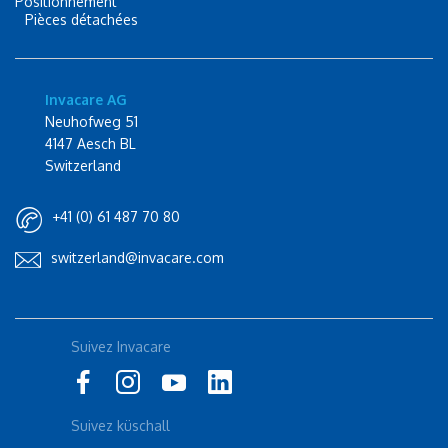
Positionnement
Pièces détachées
Invacare AG
Neuhofweg 51
4147 Aesch BL
Switzerland
+41 (0) 61 487 70 80
switzerland@invacare.com
Rolli-Community
Suivez Invacare
Instagram
küschall
Suivez küschall