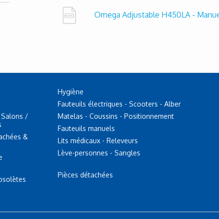
Omega Adjustable H450LA - Manuel 
Hygiène
Fauteuils électriques - Scooters - Alber
 Salons /
Matelas - Coussins - Positionnement
s
Fauteuils manuels
tachées &
Lits médicaux - Releveurs
Lève-personnes - Sangles
e
Pièces détachées
bsolètes