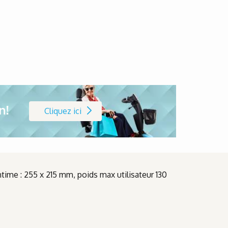
n!
Cliquez ici