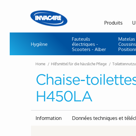
Produits
U
Fauteuils
Matelas 
Hygiène
électriques -
Coussins
Scooters - Alber
Positio
Home
Hilfsmittel für die häusliche Pflege
Toilettennutz
Chaise-toilett
H450LA
Information
Données techniques et télé