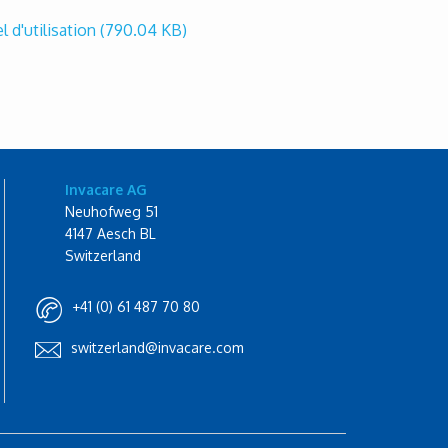
d'utilisation
(790.04 KB)
Invacare AG
Neuhofweg 51
4147 Aesch BL
Switzerland
+41 (0) 61 487 70 80
switzerland@invacare.com