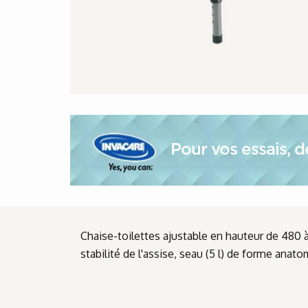
Pour vos essais, 
Chaise-toilettes ajustable en hauteur de 480 à
côté et par le haut, découpe intime : 255 x 21
stabilité de l'assise, seau (5 l) de forme anat