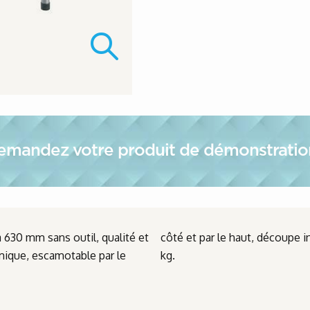
demandez votre produit de démonstratio
 630 mm sans outil, qualité et
5 mm, poids max utilisateur 130
omique, escamotable par le
kg.