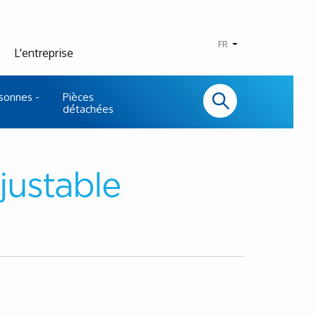
FR
L'entreprise
sonnes -
Pièces
détachées
justable