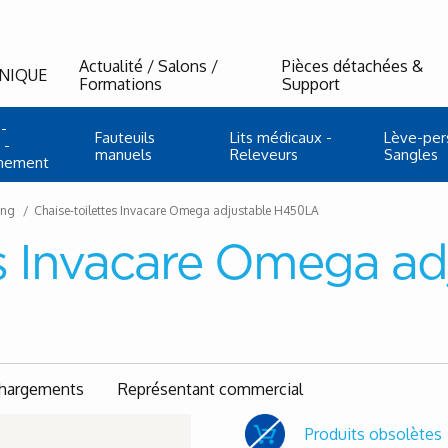
Actualité / Salons /
Pièces détachées &
NIQUE
Formations
Support
-
Fauteuils
Lits médicaux -
Lève-per
 -
manuels
Releveurs
Sangles
nnement
ung
Chaise-toilettes Invacare Omega adjustable H450LA
es Invacare Omega ad
chargements
Représentant commercial
Produits obsolètes