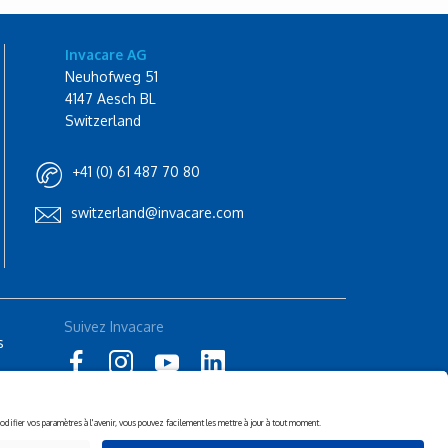
Invacare AG
Neuhofweg 51
4147 Aesch BL
Switzerland
+41 (0) 61 487 70 80
switzerland@invacare.com
Rolli-Community
Suivez Invacare
s
Instagram
küschall
Suivez küschall