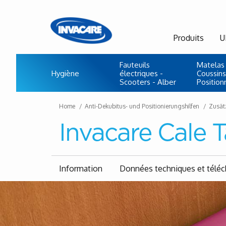
Produits
U
Fauteuils
Matelas 
Hygiène
électriques -
Coussins
Scooters - Alber
Positio
Home
Anti-Dekubitus- und Positionierungshilfen
Zusätz
Invacare Cale 
Information
Données techniques et télé