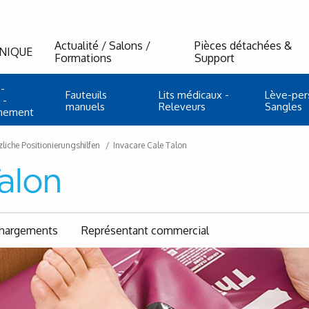
Actualité / Salons /
Pièces détachées &
NIQUE
Formations
Support
-
Fauteuils
Lits médicaux -
Lève-per
 -
manuels
Releveurs
Sangles
nnement
liche Positionierungshilfen
Invacare Cale Talon
Talon
chargements
Représentant commercial