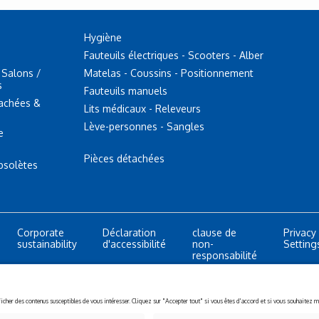
Hygiène
Fauteuils électriques - Scooters - Alber
 Salons /
Matelas - Coussins - Positionnement
s
Fauteuils manuels
tachées &
Lits médicaux - Releveurs
Lève-personnes - Sangles
e
Pièces détachées
bsolètes
Corporate
Déclaration
clause de
Privacy
sustainability
d'accessibilité
non-
Setting
responsabilité
All rights reserved.