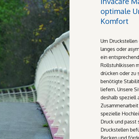
Invacare Ma
optimale U
Komfort
Um Druckstellen
langes oder asym
ein entsprechend
Rollstuhlkissen 
drücken oder zu 
benötigte Stabili
liefern. Unsere S
deshalb speziell
Zusammenarbeit 
spezielle Hochle
Druck und passt s
Druckstellen befü
Becken und förder