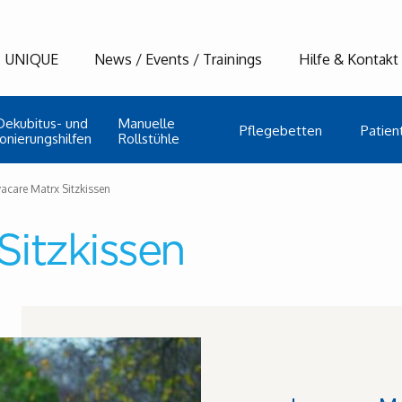
UNIQUE
News / Events / Trainings
Hilfe & Kontakt
Dekubitus- und
Manuelle
Pflegebetten
Patient
ionierungshilfen
Rollstühle
vacare Matrx Sitzkissen
Sitzkissen