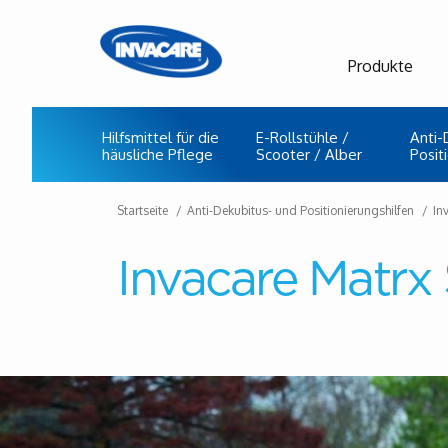
Produkte
Hilfsmittel für die
E-Rollstühle /
Anti-
häusliche Pflege
Scooter / Alber
Posit
Startseite
Anti-Dekubitus- und Positionierungshilfen
In
Invacare Matrx 