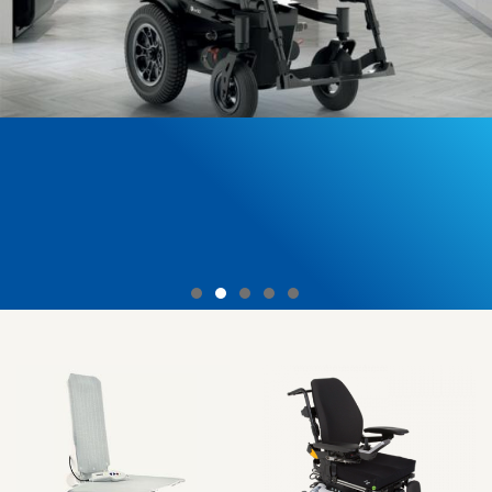
erivo carbon
DER LEICHTE UND FALTBARE ELEKTROROLLSTUHL