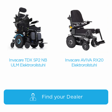
Invacare TDX SP2 NB
Invacare AVIVA RX20
ULM Elektrorollstuhl
Elektrorollstuhl
Find your Dealer