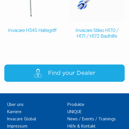
Invacare H345 Haltegriff
Invacare Stileo H170 /
H171 / H172 Badhilfe
Find your Dealer
Über uns
Produkte
Karriere
UNIQUE
Invacare Global
News / Events / Trainings
Impressum
Hilfe & Kontakt