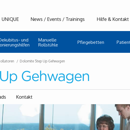
UNIQUE
News / Events / Trainings
Hilfe & Kontakt
Dekubitus- und
Manuelle
Pflegebetten
Patient
ionierungshilfen
Rollstühle
ollatoren
Dolomite Step Up Gehwagen
p Up Gehwagen
ads
Kontakt