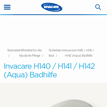
Startseite
Hilfsmittel für die
Sicherheit im
Invacare H140 / H141 /
häusliche Pflege
Bad
H142 (Aqua) Badhilfe
Invacare H140 / H141 / H142
(Aqua) Badhilfe