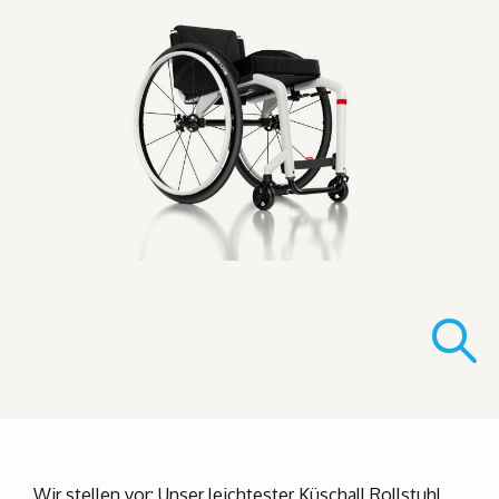
Wir stellen vor: Unser leichtester Küschall Rollstuhl,