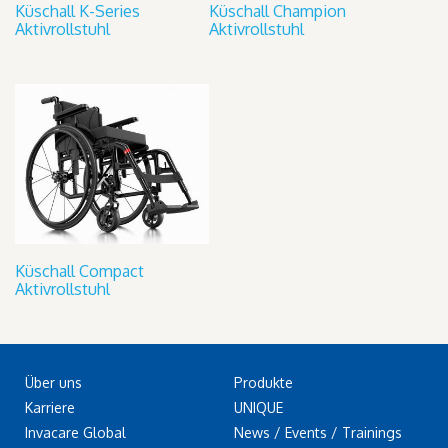
Küschall K-Series
Küschall Champion
Aktivrollstuhl
Aktivrollstuhl
Küschall Compact
Aktivrollstuhl
Über uns
Produkte
Karriere
UNIQUE
Invacare Global
News / Events / Trainings